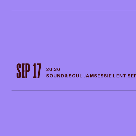
SEP 13
15:00
LIVE IN LENT: THE COUNCIL
SEP 17
20:30
SOUND&SOUL JAMSESSIE LENT S
SEP 17
20:30
SOUND&SOUL JAMSESSIE LENT S