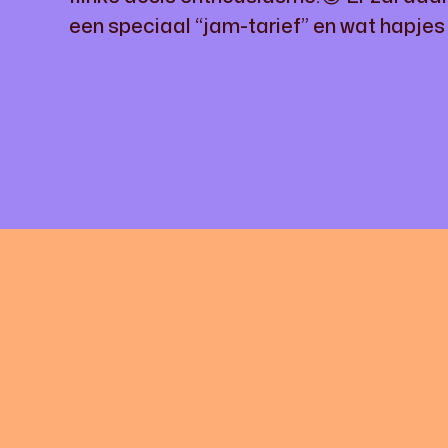
een speciaal “jam-tarief” en wat hapjes 
CONTACT
024 - 206 1922