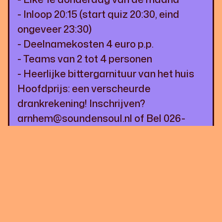
- Inloop 20:15 (start quiz 20:30, eind
ongeveer 23:30)
- Deelnamekosten 4 euro p.p.
- Teams van 2 tot 4 personen
- Heerlijke bittergarnituur van het huis
Hoofdprijs: een verscheurde
drankrekening! Inschrijven?
arnhem@soundensoul.nl of Bel 026-
3034206
Van tevoren een hapje eten? Voor 15
euro krijg je een van onze burgers (rund,
vis, vega) naar keuze met verse friet en
koolsalade voor slechts 15 euro.
We zien je graag bij de volgende Sound
& Soul Pubquiz!