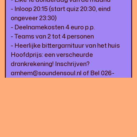
- Inloop 20:15 (start quiz 20:30, eind
ongeveer 23:30)
- Deelnamekosten 4 euro p.p.
- Teams van 2 tot 4 personen
- Heerlijke bittergarnituur van het huis
Hoofdprijs: een verscheurde
drankrekening! Inschrijven?
arnhem@soundensoul.nl of Bel 026-
3034206
Van tevoren een hapje eten? Voor 15
euro krijg je een van onze burgers (rund,
vis, vega) naar keuze met verse friet en
koolsalade voor slechts 15 euro.
We zien je graag bij de volgende Sound
& Soul Pubquiz!